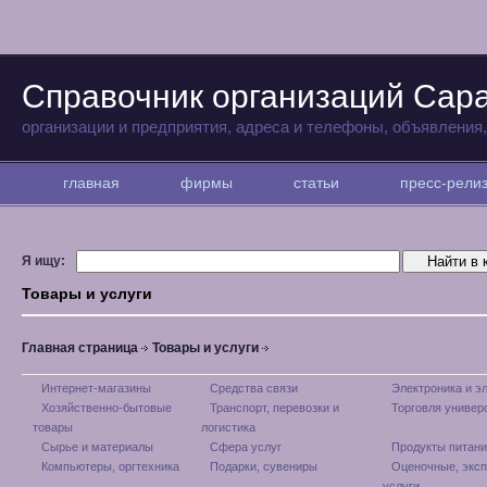
Справочник организаций Сар
организации и предприятия, адреса и телефоны, объявления
главная
фирмы
статьи
пресс-рел
Я ищу:
Товары и услуги
Главная страница
Товары и услуги
Интернет-магазины
Средства связи
Электроника и э
Хозяйственно-бытовые
Транспорт, перевозки и
Торговля универ
товары
логистика
Сырье и материалы
Сфера услуг
Продукты питани
Компьютеры, оргтехника
Подарки, сувениры
Оценочные, экс
услуги