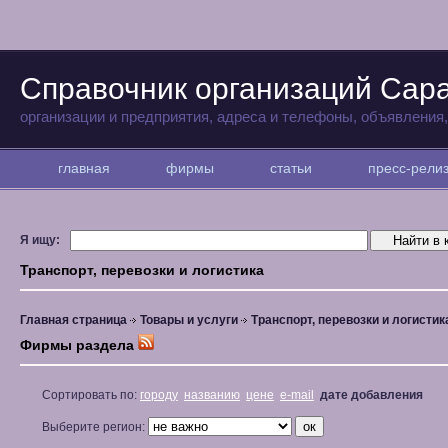
Справочник организаций Сар
организации и предприятия, адреса и телефоны, объявления
главная
фирмы
статьи
пресс-рел
Я ищу:
Транспорт, перевозки и логистика
Главная страница
Товары и услуги
Транспорт, перевозки и логистик
Фирмы раздела
Сортировать по:
городу
названию
цене
e-mail
дате добавления
Выберите регион: