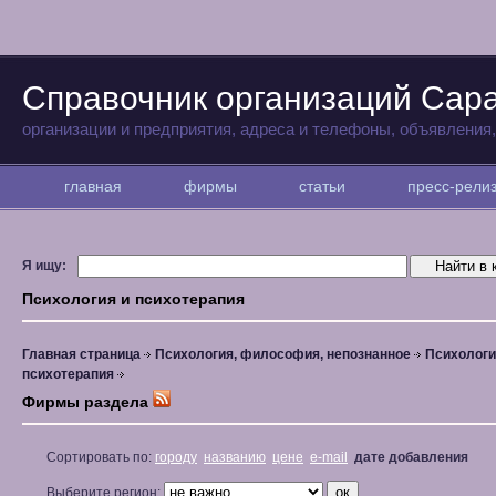
Справочник организаций Сар
организации и предприятия, адреса и телефоны, объявления
главная
фирмы
статьи
пресс-рел
Я ищу:
Психология и психотерапия
Главная страница
Психология, философия, непознанное
Психологи
психотерапия
Фирмы раздела
Сортировать по:
городу
названию
цене
e-mail
дате добавления
Выберите регион: