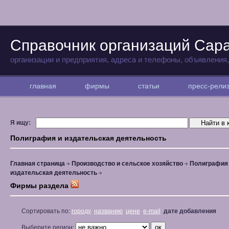
Справочник организаций Сар
организации и предприятия, адреса и телефоны, объявления
главная
фирмы
статьи
пресс-рел
Я ищу:
Полиграфия и издательская деятельность
Главная страница
Производство и сельское хозяйство
Полиграфия
издательская деятельность
Фирмы раздела
Сортировать по:
городу
названию
цене
e-mail
дате добавления
Выберите регион: