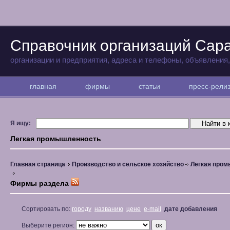
Справочник организаций Сар
организации и предприятия, адреса и телефоны, объявления
главная
фирмы
статьи
пресс-рел
Я ищу:
Легкая промышленность
Главная страница
Производство и сельское хозяйство
Легкая про
Фирмы раздела
Сортировать по:
городу
названию
цене
e-mail
дате добавления
Выберите регион: