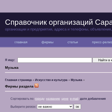
Справочник организаций Сар
организации и предприятия, адреса и телефоны, объявления
главная
фирмы
статьи
пресс-рел
Я ищу:
Музыка
Главная страница
Искусство и культура
Музыка
Фирмы раздела
Сортировать по:
городу
названию
цене
e-mail
дате добавления
Выберите регион: