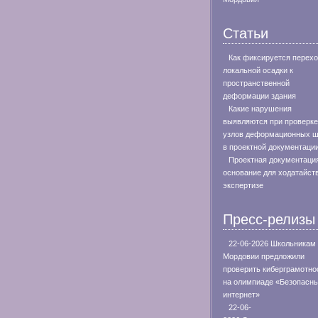
Статьи
Как фиксируется перехо
локальной осадки к
пространственной
деформации здания
Какие нарушения
выявляются при проверке
узлов деформационных 
в проектной документаци
Проектная документация
основание для ходатайст
экспертизе
Пресс-релизы
22-06-2026 Школьникам
Мордовии предложили
проверить киберграмотно
на олимпиаде «Безопасн
интернет»
22-06-