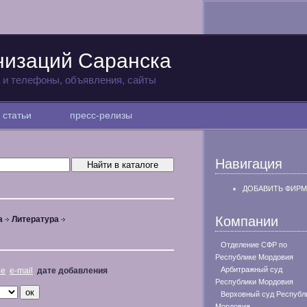
низаций Саранска
а и телефоны, объявления, сайты
статьи
пресс-релизы
Навигация
ДОБАВИТЬ ФИРМ
Компании
а
Литература
Отделение СФР по
Республике Мордовия
Арбитражный суд
не
e-mail
дате добавления
Республики Мордовия
Верховный суд Республ
Мордовия