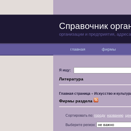
Справочник орга
организации и предприятия, адрес
главная
фирмы
Я ищу:
Литература
Главная страница
Искусство и культур
Фирмы раздела
Сортировать по:
городу
названию
це
Выберите регион: