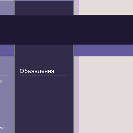
Объявления
У
ики