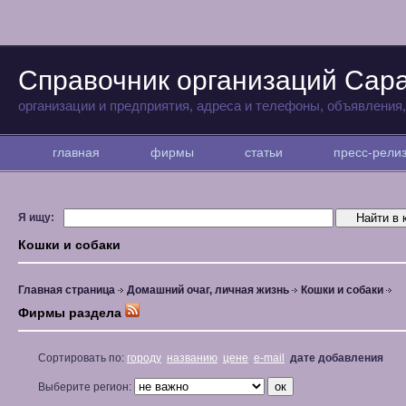
Справочник организаций Сар
организации и предприятия, адреса и телефоны, объявления
главная
фирмы
статьи
пресс-рел
Я ищу:
Кошки и собаки
Главная страница
Домашний очаг, личная жизнь
Кошки и собаки
Фирмы раздела
Сортировать по:
городу
названию
цене
e-mail
дате добавления
Выберите регион: