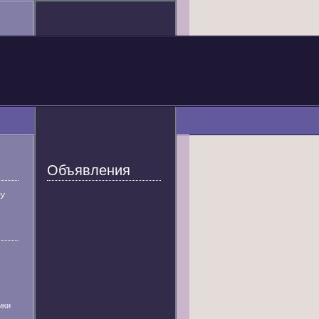
Объявления
У
ики