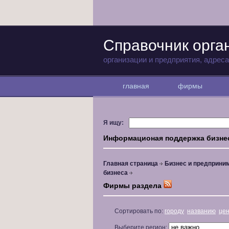
Справочник орга
организации и предприятия, адрес
главная
фирмы
Я ищу:
Информационая поддержка бизне
Главная страница
Бизнес и предприни
бизнеса
Фирмы раздела
Сортировать по:
городу
названию
це
Выберите регион: