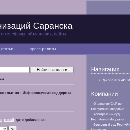
низаций Саранска
а и телефоны, объявления, сайты
статьи
пресс-релизы
Навигация
са
ДОБАВИТЬ ФИРМ
Компании
мательство
Информационая поддержка
Отделение СФР по
Республике Мордовия
Арбитражный суд
Республики Мордовия
не
e-mail
дате добавления
Верховный суд Республ
Мордовия