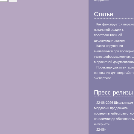
Статьи
Как фиксируется перехо
локальной осадки к
пространственной
деформации здания
Какие нарушения
выявляются при проверке
узлов деформационных 
в проектной документаци
Проектная документация
основание для ходатайст
экспертизе
Пресс-релизы
22-06-2026 Школьникам
Мордовии предложили
проверить киберграмотно
на олимпиаде «Безопасн
интернет»
22-06-