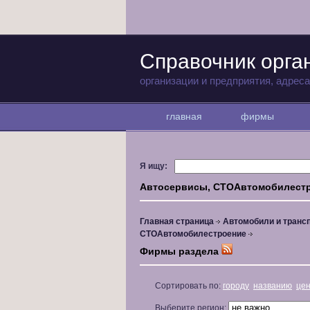
Справочник орга
организации и предприятия, адрес
главная
фирмы
Я ищу:
Автосервисы, СТОАвтомобилест
Главная страница
Автомобили и транс
СТОАвтомобилестроение
Фирмы раздела
Сортировать по:
городу
названию
це
Выберите регион: