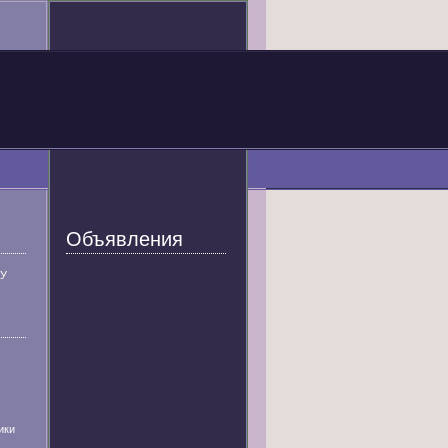
Объявления
У
ики