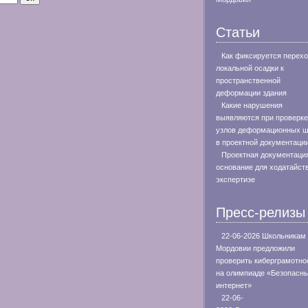
Статьи
Как фиксируется перехо
локальной осадки к
пространственной
деформации здания
Какие нарушения
выявляются при проверке
узлов деформационных 
в проектной документаци
Проектная документация
основание для ходатайст
экспертизе
Пресс-релизы
22-06-2026 Школьникам
Мордовии предложили
проверить киберграмотно
на олимпиаде «Безопасн
интернет»
22-06-