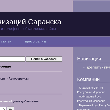
низаций Саранска
а и телефоны, объявления, сайты
статьи
пресс-релизы
Навигация
роение
ДОБАВИТЬ ФИРМ
Компании
порт
Автосервисы,
Отделение СФР по
Республике Мордовия
Арбитражный суд
Республики Мордовия
не
e-mail
дате добавления
Верховный суд Республ
Мордовия