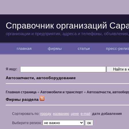
Справочник организаций Сар
организации и предприятия, адреса и телефоны, объявления
главная
фирмы
статьи
пресс-рел
Я ищу:
Автозапчасти, автооборудование
Главная страница
Автомобили и транспорт
Автозапчасти, автообо
Фирмы раздела
Сортировать по:
городу
названию
цене
e-mail
дате добавления
Выберите регион: