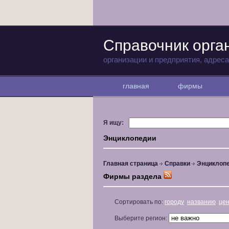
Справочник орга
организации и предприятия, адрес
главная
фирмы
Я ищу:
Энциклопедии
Главная страница
Справки
Энциклоп
Фирмы раздела
Сортировать по:
городу
названию
це
Выберите регион: