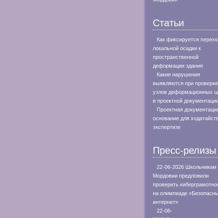
Статьи
Как фиксируется перехо
локальной осадки к
пространственной
деформации здания
Какие нарушения
выявляются при проверке
узлов деформационных 
в проектной документаци
Проектная документация
основание для ходатайст
экспертизе
Пресс-релизы
22-06-2026 Школьникам
Мордовии предложили
проверить киберграмотно
на олимпиаде «Безопасн
интернет»
22-06-