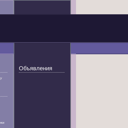
Объявления
У
ики