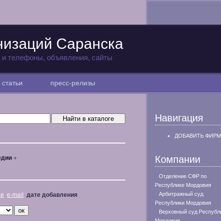
низаций Саранска
а и телефоны, объявления, сайты
статьи
пресс-релизы
Навигация
ДОБАВИТЬ ФИРМ
Компании
едии
Отделение СФР по
Республике Мордовия
Арбитражный суд
не
e-mail
дате добавления
Республики Мордовия
Верховный суд Республ
Мордовия