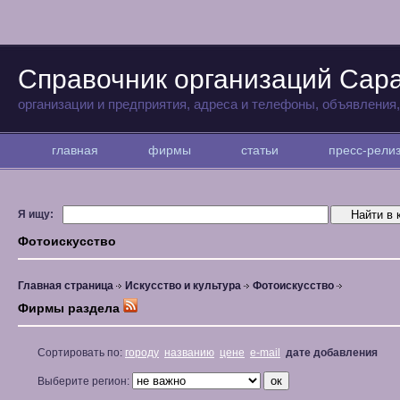
Справочник организаций Сар
организации и предприятия, адреса и телефоны, объявления
главная
фирмы
статьи
пресс-рел
Я ищу:
Фотоискусство
Главная страница
Искусство и культура
Фотоискусство
Фирмы раздела
Сортировать по:
городу
названию
цене
e-mail
дате добавления
Выберите регион: