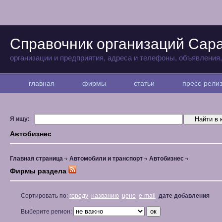
Справочник организаций Сар
организации и предприятия, адреса и телефоны, объявления
главная
фирмы
статьи
пресс-рел
Я ищу:
Автобизнес
Главная страница
Автомобили и транспорт
Автобизнес
Фирмы раздела
Сортировать по:
городу
названию
цене
e-mail
дате добавления
Выберите регион: