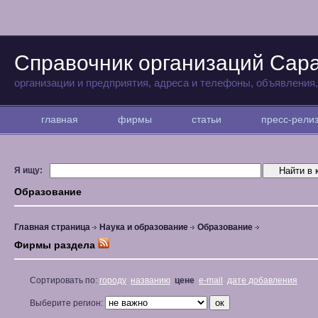
Справочник организаций Сар
организации и предприятия, адреса и телефоны, объявления
главная
фирмы
статьи
пресс-рел
Я ищу:
Образование
Главная страница
Наука и образование
Образование
Фирмы раздела
Сортировать по:
городу
названию
цене
e-mail
дате добавления
Выберите регион: