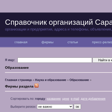
Справочник организаций Сар
организации и предприятия, адреса и телефоны, объявления
главная
фирмы
статьи
пресс-рел
Я ищу:
Образование
Главная страница
Наука и образование
Образование
Фирмы раздела
Сортировать по:
городу
названию
цене
e-mail
дате добавления
Выберите регион: