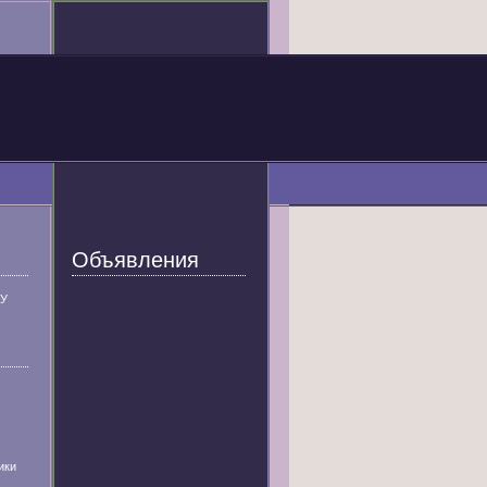
Объявления
У
ики