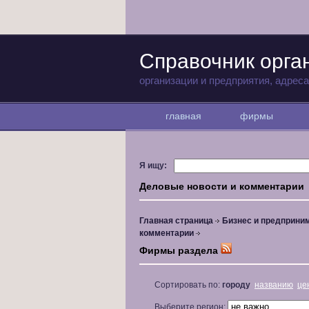
Справочник орга
организации и предприятия, адрес
главная
фирмы
Я ищу:
Деловые новости и комментарии
Главная страница
Бизнес и предприни
комментарии
Фирмы раздела
Сортировать по:
городу
названию
це
Выберите регион: