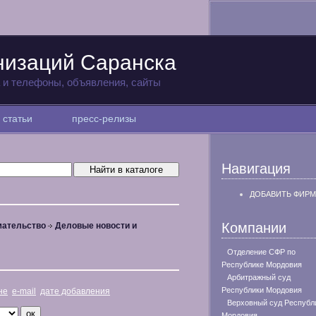
низаций Саранска
а и телефоны, объявления, сайты
статьи
пресс-релизы
Навигация
ДОБАВИТЬ ФИРМ
Компании
мательство
Деловые новости и
Отделение СФР по
Республике Мордовия
Арбитражный суд
Республики Мордовия
не
e-mail
дате добавления
Верховный суд Республ
Мордовия