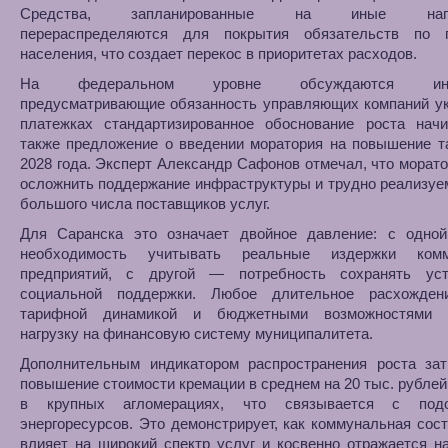
Средства, запланированные на иные напра
перераспределяются для покрытия обязательств по 
населения, что создает перекос в приоритетах расходов.
На федеральном уровне обсуждаются иниц
предусматривающие обязанность управляющих компаний ук
платежках стандартизированное обоснование роста начи
также предложение о введении моратория на повышение т
2028 года. Эксперт Александр Сафонов отмечал, что морат
осложнить поддержание инфраструктуры и трудно реализуе
большого числа поставщиков услуг.
Для Саранска это означает двойное давление: с одной
необходимость учитывать реальные издержки комм
предприятий, с другой — потребность сохранять уст
социальной поддержки. Любое длительное расхожде
тарифной динамикой и бюджетными возможностями у
нагрузку на финансовую систему муниципалитета.
Дополнительным индикатором распространения роста зат
повышение стоимости кремации в среднем на 20 тыс. рублей
в крупных агломерациях, что связывается с подо
энергоресурсов. Это демонстрирует, как коммунальная со
влияет на широкий спектр услуг и косвенно отражается н